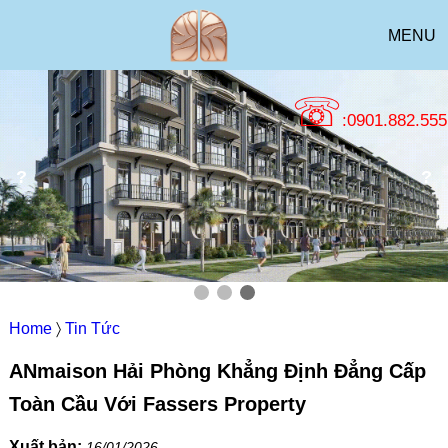
MENU
☏
:0901.882.555
?
?
Home
〉
Tin Tức
ANmaison Hải Phòng Khẳng Định Đẳng Cấp
Toàn Cầu Với Fassers Property
Xuất bản:
16/01/2026