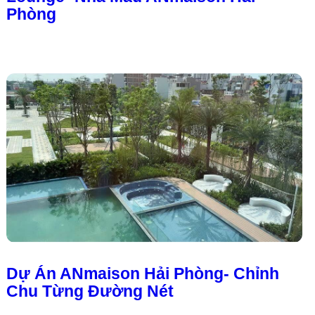
Dự Án ANmaison Hải Phòng- Chỉnh
Chu Từng Đường Nét