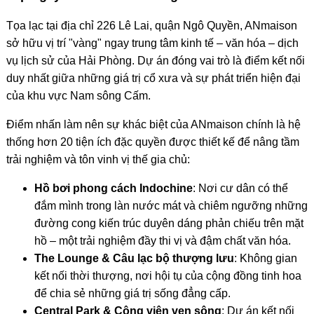
Tọa lạc tại địa chỉ 226 Lê Lai, quận Ngô Quyền, ANmaison
sở hữu vị trí "vàng" ngay trung tâm kinh tế – văn hóa – dịch
vụ lịch sử của Hải Phòng. Dự án đóng vai trò là điểm kết nối
duy nhất giữa những giá trị cổ xưa và sự phát triển hiện đại
của khu vực Nam sông Cấm.
Điểm nhấn làm nên sự khác biệt của ANmaison chính là hệ
thống hơn 20 tiện ích đặc quyền được thiết kế để nâng tầm
trải nghiệm và tôn vinh vị thế gia chủ:
Hồ bơi phong cách Indochine
: Nơi cư dân có thể
đắm mình trong làn nước mát và chiêm ngưỡng những
đường cong kiến trúc duyên dáng phản chiếu trên mặt
hồ – một trải nghiệm đầy thi vị và đậm chất văn hóa.
The Lounge & Câu lạc bộ thượng lưu
: Không gian
kết nối thời thượng, nơi hội tụ của cộng đồng tinh hoa
để chia sẻ những giá trị sống đẳng cấp.
Central Park & Công viên ven sông
: Dự án kết nối
trực tiếp với dải cảnh quan xanh mát, mang lại bầu