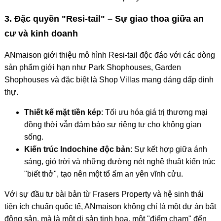
3. Đặc quyền "Resi-tail" – Sự giao thoa giữa an
cư và kinh doanh
ANmaison giới thiệu mô hình Resi-tail độc đáo với các dòng
sản phẩm giới hạn như Park Shophouses, Garden
Shophouses và đặc biệt là Shop Villas mang dáng dấp dinh
thự.
Thiết kế mặt tiền kép
: Tối ưu hóa giá trị thương mại
đồng thời vẫn đảm bảo sự riêng tư cho không gian
sống.
Kiến trúc Indochine độc bản
: Sự kết hợp giữa ánh
sáng, gió trời và những đường nét nghệ thuật kiến trúc
"biết thở", tạo nên một tổ ấm an yên vĩnh cửu.
Với sự đầu tư bài bản từ Frasers Property và hệ sinh thái
tiện ích chuẩn quốc tế, ANmaison không chỉ là một dự án bất
động sản, mà là một di sản tinh hoa, một "điểm chạm" đến
mọi giá trị vàng của đất và người Hải Phòng.